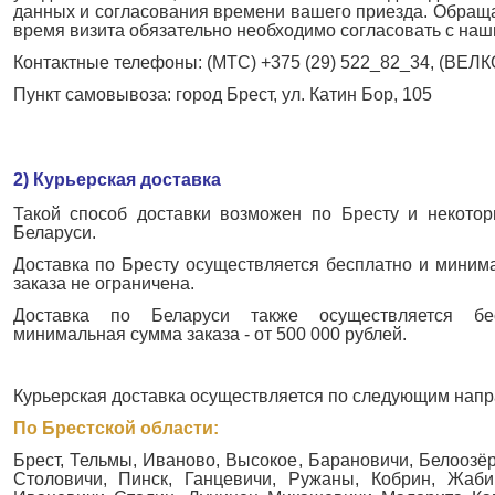
данных и согласования времени вашего приезда. Обраща
время визита обязательно необходимо согласовать с наш
Контактные телефоны: (МТС) +375 (29) 522_82_34, (ВЕЛК
Пункт самовывоза: город Брест, ул. Катин Бор, 105
2) Курьерская доставка
Такой способ доставки возможен по Бресту и некото
Беларуси.
Доставка по Бресту осуществляется бесплатно и миним
заказа не ограничена.
Доставка по Беларуси также осуществляется бе
СУМКА НА ПОЯС 12-377D
МЯЧ ФУТБОЛЬНЫЙ SKY
минимальная сумма заказа - от 500 000 рублей.
Курьерская доставка осуществляется по следующим нап
По Брестской области:
Брест, Тельмы, Иваново, Высокое, Барановичи, Белоозёр
Столовичи, Пинск, Ганцевичи, Ружаны, Кобрин, Жаби