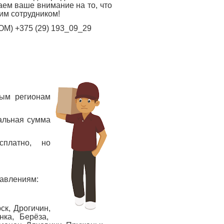
ем ваше внимание на то, что
им сотрудником!
ОМ) +375 (29) 193_09_29
рым регионам
альная сумма
сплатно, но
РЮКЗАК MANTIS
СУМКА ДЛЯ ДОКУМЕНТОВ
BORDER
равлениям:
ск, Дрогичин,
нка, Берёза,