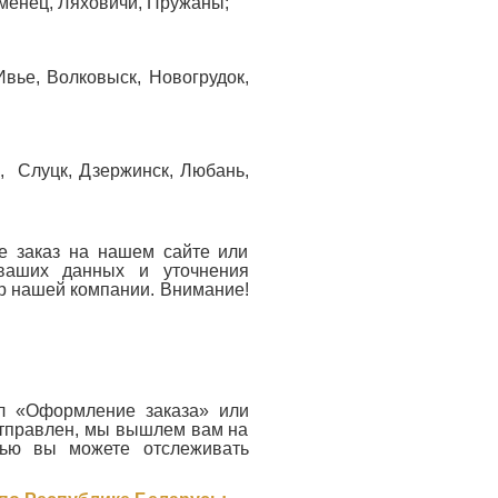
менец, Ляховичи, Пружаны;
79.27 руб.
40.24 руб.
вье, Волковыск, Новогрудок,
, Слуцк, Дзержинск, Любань,
те заказ на нашем сайте или
ваших данных и уточнения
р нашей компании. Внимание!
ел «Оформление заказа» или
 отправлен, мы вышлем вам на
щью вы можете отслеживать