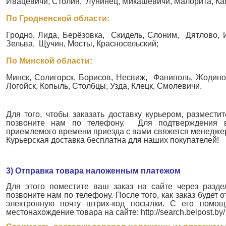
Ивацевичи, Столин, Лунинец, Микашевичи, Малорита, Ка
По Гродненской области:
53.82 руб.
63.55 руб.
Гродно, Лида, Берёзовка, Скидель, Слоним, Дятлово, И
Зельва, Щучин, Мосты, Красносельский;
По Минской области:
Минск, Солигорск, Борисов, Несвиж, Фаниполь, Жодино
Логойск, Копыль, Столбцы, Узда, Клецк, Смолевичи.
ПЕРЧАТКИ CLAIRE
ПЕРЧАТКИ ЖЕНСКИЕ MARLEN
Для того, чтобы заказать доставку курьером, размести
позвоните нам по телефону. Для подтверждения 
приемлемого времени приезда с вами свяжется менедже
Курьерская доставка бесплатна для наших покупателей!
3) Отправка товара наложенным платежом
Для этого поместите ваш заказ на сайте через разд
позвоните нам по телефону. После того, как заказ будет
16.68 руб.
16.18 руб.
электронную почту штрих-код посылки. С его помо
местонахождение товара на сайте: http://search.belpost.by/