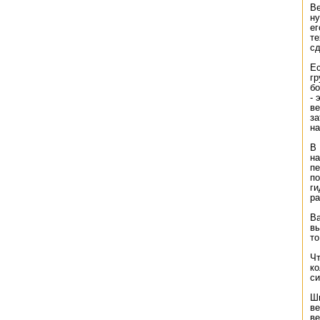
В
ну
ег
те
сд
Ес
гр
бо
- 
ве
за
на
В 
на
п
по
г
ра
Ва
вы
то
Чт
к
си
Ши
в
ве