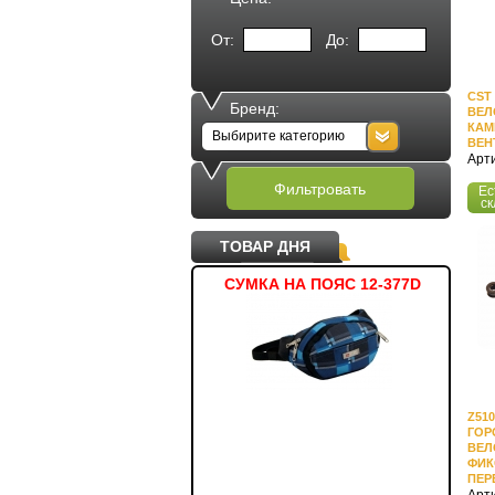
От:
До:
CST 
Бренд:
ВЕЛ
КАМ
Выбирите категорию
ВЕН
Арти
Фильтровать
Ес
ск
ТОВАР ДНЯ
ТОВКА ЖЕНСКАЯ T4Z11-
СУМКА НА ПОЯС 12-377D
МЯ
PLD101
Z510
ГОР
ВЕЛ
ФИК
ПЕР
Арти