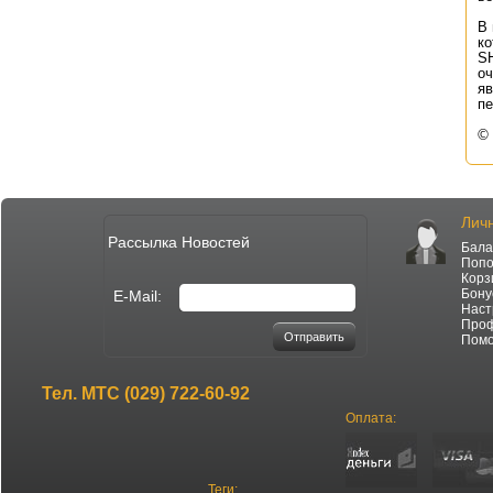
В 
к
SH
о
я
пе
©
Лич
Рассылка Новостей
Бала
Попо
Корз
Бону
E-Mail:
Наст
Про
Отправить
Пом
Тел.
МТС (029) 722-60-92
Оплата:
Теги: