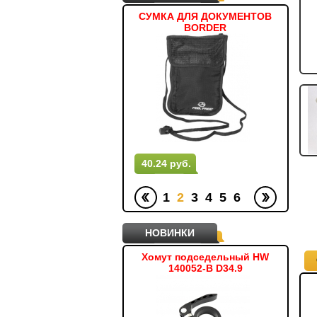
ТОВКА ЖЕНСКАЯ T4Z11-
СУМКА ДЛЯ ДОКУМЕНТОВ
МЯ
PLD101
BORDER
.61 руб.
40.24 руб.
63.
1
2
3
4
5
6
НОВИНКИ
ЧКИ РУЛЯ VLG298AD2
Хомут подседельный HW
ПОД
140052-B D34.9