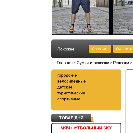
Похожее:
Сравнить
Очистить
Главная
Сумки и рюкзаки
Рюкзаки
>
>
>
городские
велосипедные
детские
туристические
спортивные
ТОВАР ДНЯ
ТОВКА ЖЕНСКАЯ T4Z11-
МЯЧ ФУТБОЛЬНЫЙ SKY
СУМ
PLD101