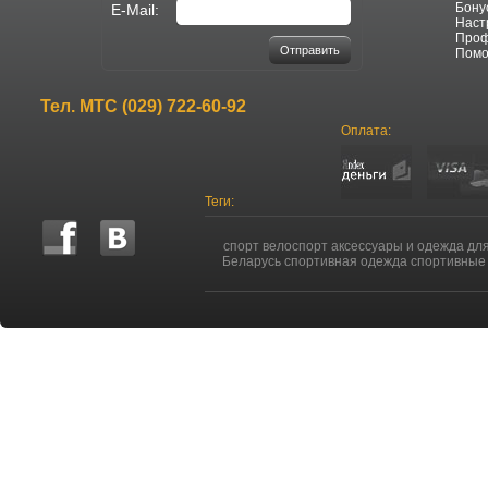
Бону
E-Mail:
Наст
Про
Отправить
Пом
Тел.
МТС (029) 722-60-92
Оплата:
Теги:
спорт велоспорт аксессуары и одежда дл
Беларусь спортивная одежда спортивные 