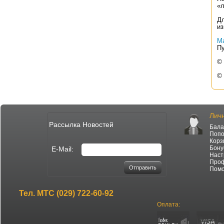
«л
Дл
из
Ма
Пу
© 
©
Лич
Рассылка Новостей
Бала
Попо
Корз
Бону
E-Mail:
Наст
Про
Отправить
Пом
Тел.
МТС (029) 722-60-92
Оплата: