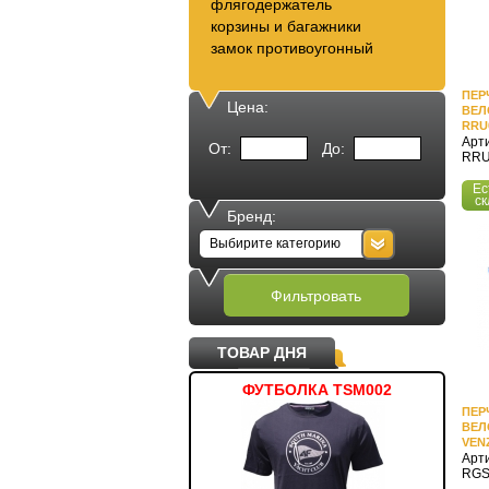
флягодержатель
корзины и багажники
замок противоугонный
ПЕР
Цена:
ВЕЛ
RRU
Арти
От:
До:
RRU
Ес
ск
Бренд:
Выбирите категорию
Фильтровать
ТОВАР ДНЯ
РЮКЗАК MANTIS
ФУТБОЛКА TSM002
ТОЛС
ПЕР
ВЕЛ
VEN
Арти
RGS