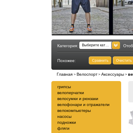
Выберите категорию
Категория:
Отоб
Похожее:
Сравнить
Очистить
Главная
Велоспорт
Аксессуары
ве
>
>
>
грипсы
велоперчатки
велосумки и рюкзаки
велофонари и отражатели
велокомпьютеры
насосы
подножки
фляги