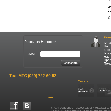
вс
Им
За
©
Лич
Рассылка Новостей
Бала
Попо
Корз
Бону
E-Mail:
Наст
Про
Отправить
Пом
Тел.
МТС (029) 722-60-92
Оплата:
Теги:
спорт велоспорт аксессуары и одежда дл
Беларусь спортивная одежда спортивные