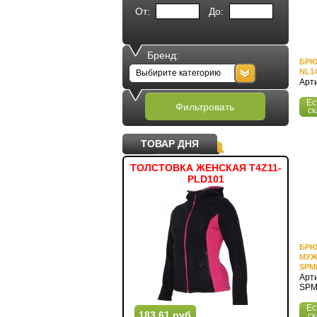
От:
До:
Бренд:
БРЮ
NL1
Выбирите категорию
Арт
Ес
Фильтровать
ск
ТОВАР ДНЯ
ЯЧ ФУТБОЛЬНЫЙ SKY
ТОЛСТОВКА ЖЕНСКАЯ T4Z11-
PLD101
БРЮ
МУЖ
SPM
Арти
SPM
Ес
55 руб.
183.61 руб.
53.
ск