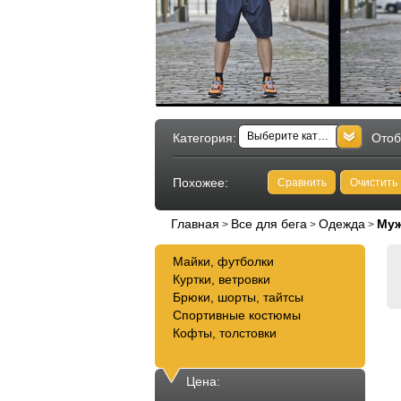
Выберите категорию
Категория:
Отоб
Похожее:
Сравнить
Очистить
Главная
Все для бега
Одежда
Муж
>
>
>
Майки, футболки
Куртки, ветровки
Брюки, шорты, тайтсы
Спортивные костюмы
Кофты, толстовки
Цена: