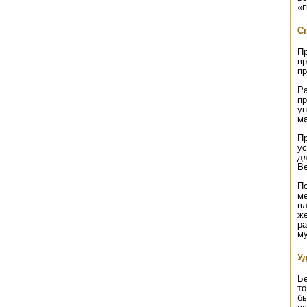
«п
С
П
вр
пр
Ра
пр
ун
ма
Пр
ус
дл
Ве
П
ме
вл
же
ра
му
Уд
Бе
то
бы