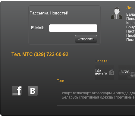
Лич
Рассылка Новостей
Бала
Попо
Корз
Бону
E-Mail:
Наст
Про
Отправить
Пом
Тел.
МТС (029) 722-60-92
Оплата:
Теги:
спорт велоспорт аксессуары и одежда дл
Беларусь спортивная одежда спортивные