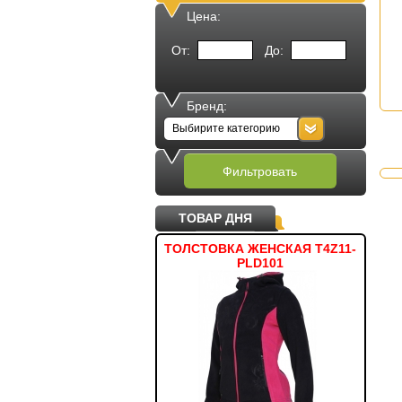
Цена:
От:
До:
Бренд:
Выбирите категорию
Фильтровать
ТОВАР ДНЯ
МКА ДЛЯ ДОКУМЕНТОВ
ТОЛСТОВКА ЖЕНСКАЯ T4Z11-
МЯ
BORDER
PLD101