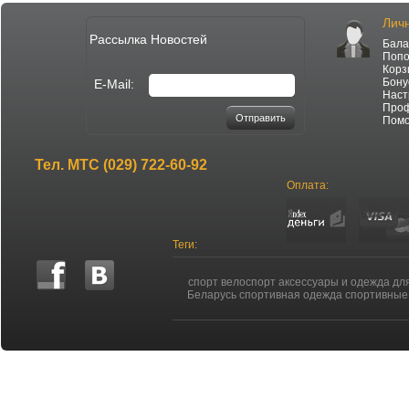
Лич
Рассылка Новостей
Бала
Попо
Корз
Бону
E-Mail:
Наст
Про
Отправить
Пом
Тел.
МТС (029) 722-60-92
Оплата:
Теги:
спорт велоспорт аксессуары и одежда дл
Беларусь спортивная одежда спортивные