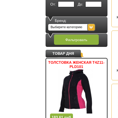
От:
До:
Бренд:
Выбирите категорию
Фильтровать
ТОВАР ДНЯ
ФУТБОЛКА TSM002
ТОЛСТОВКА ЖЕНСКАЯ T4Z11-
МЯ
PLD101
82 руб.
183.61 руб.
63.