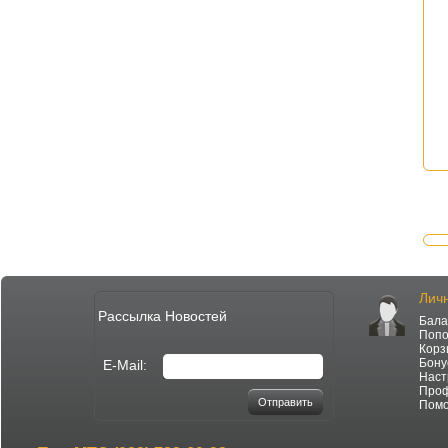
Лич
Рассылка Новостей
Бала
Попо
Корз
Бону
E-Mail:
Наст
Про
Отправить
Пом