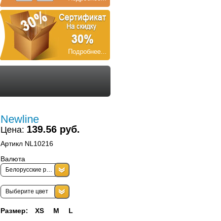
Подробнее...
Newline
139.56 руб.
Цена:
Артикл NL10216
Валюта
Белорусские рубли
Выберите цвет
Размер:
XS
M
L
СУМКА НА ПОЯС 12-377D
ТОЛСТОВКА ЖЕНСКАЯ T4Z11-
PLD101