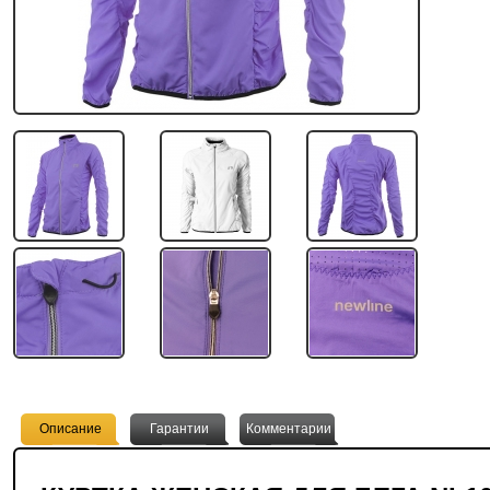
53.82 руб.
79.27 руб.
Сумка для крепления под
Хомут подседельный HW
седло МАСТЕР (большая)
140052-B D31.8
Описание
Гарантии
Комментарии