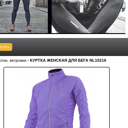
стить
ртки, ветровки
КУРТКА ЖЕНСКАЯ ДЛЯ БЕГА NL10216
>
ФУТБОЛКА TSM002
РЮКЗАК MANTIS