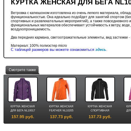
КУРТКА ЖЕНСКАЯ ДЛЯ БЕГА NL10
Ветровка с капюшоном изготовлена из очень легкого материала, обла
функциональностью. Она идеально подойдет для занятий спортом (бега
спортивных и развлекательных мероприятий), а также повседневного 
23.47 руб.
9.89 руб.
функциональных материалов обеспечивает устойчивость к ветру, воде,
воздухопроницаемость.
Два передних кармана, светоотражательные элементы, вид застежки -
Материал: 100% полиэстер micro
С таблицей размеров вы можете ознакомиться
здесь
.
Cмотрите также
КУРТКА ЖЕНСКАЯ
КУРТКА ЖЕНСКАЯ
КУРТКА ЖЕНСКАЯ
КУ
ДЛЯ БЕГА NL10017
FEATHER NL10205
СПОРТИВНАЯ
ДЛЯ
NL13210
157.95 руб.
137.73 руб.
137.73 руб.