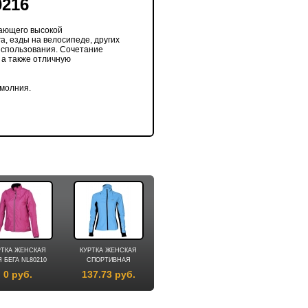
216
дающего высокой
, езды на велосипеде, других
использования. Сочетание
6.36 руб.
1.55 руб.
 а также отличную
 молния.
РТКА ЖЕНСКАЯ
КУРТКА ЖЕНСКАЯ
 БЕГА NL80210
СПОРТИВНАЯ
NL10089
0 руб.
137.73 руб.