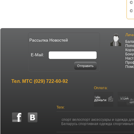
© 
©
Лич
Рассылка Новостей
Бала
Попо
Корз
Бону
E-Mail:
Наст
Про
Отправить
Пом
Тел.
МТС (029) 722-60-92
Оплата:
Теги:
спорт велоспорт аксессуары и одежда дл
Беларусь спортивная одежда спортивные